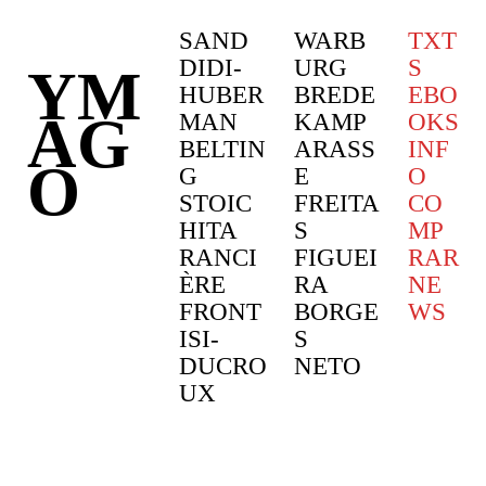
SAND
WARB
TXT
DIDI-
URG
S
YM
HUBER
BREDE
EBO
AG
MAN
KAMP
OKS
BELTIN
ARASS
INF
O
G
E
O
STOIC
FREITA
CO
HITA
S
MP
RANCI
FIGUEI
RAR
ÈRE
RA
NE
F
RONT
BORGE
WS
ISI-
S
DUCRO
NETO
UX